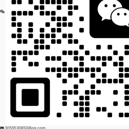
3059530850@qq.com