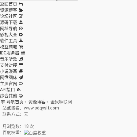
返回首页
资源博客
论坛社区
源码下载
网址导航
影视大全
软件工具
权益商城
IDC服务器
音乐听歌
支付对接
小说漫画
网盘图床
主页官网
API接口
综合其他
导航首页
»
资源博客
»
金泉翱联网
站点域名：www.sdqyslt.com
联系方式：无
月浏览数：18 次
百度权重：