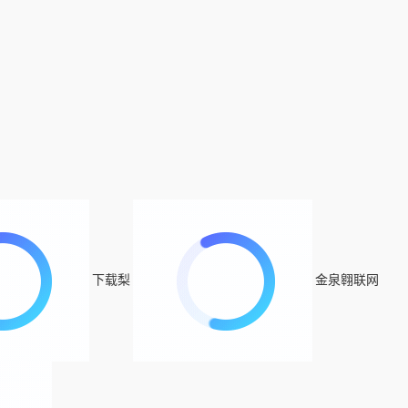
下载梨
金泉翱联网