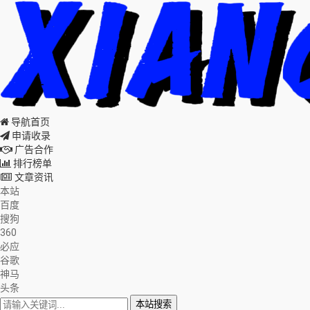
导航首页
申请收录
广告合作
排行榜单
文章资讯
本站
百度
搜狗
360
必应
谷歌
神马
头条
本站搜索