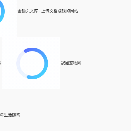
金锄头文库 - 上传文档赚钱的网站
网
冠旭宠物网
研与生活随笔