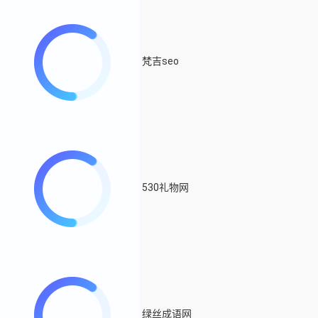
梵吉seo
530礼物网
绿丝成语网