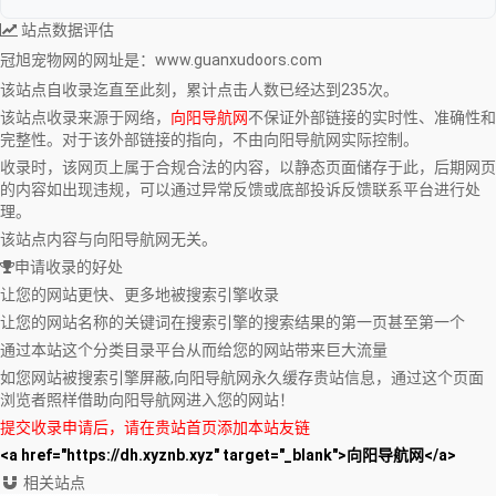
站点数据评估
冠旭宠物网
的网址是：www.guanxudoors.com
该站点自收录迄直至此刻，累计点击人数已经达到235次。
该站点收录来源于网络，
向阳导航网
不保证外部链接的实时性、准确性和
完整性。对于该外部链接的指向，不由向阳导航网实际控制。
收录时，该网页上属于合规合法的内容，以静态页面储存于此，后期网页
的内容如出现违规，可以通过异常反馈或底部投诉反馈联系平台进行处
理。
该站点内容与向阳导航网无关。
申请收录的好处
让您的网站更快、更多地被搜索引擎收录
让您的网站名称的关键词在搜索引擎的搜索结果的第一页甚至第一个
通过本站这个分类目录平台从而给您的网站带来巨大流量
如您网站被搜索引擎屏蔽,向阳导航网永久缓存贵站信息，通过这个页面
浏览者照样借助向阳导航网进入您的网站！
提交收录申请后，请在贵站首页添加本站友链
<a href="https://dh.xyznb.xyz" target="_blank">向阳导航网</a>
相关站点