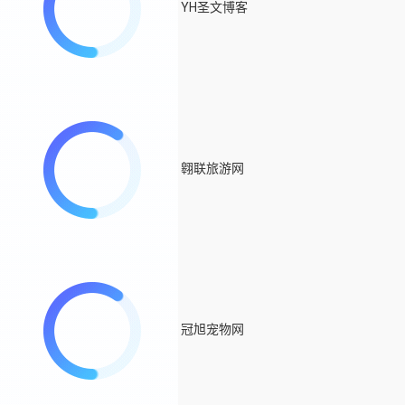
YH圣文博客
翱联旅游网
冠旭宠物网