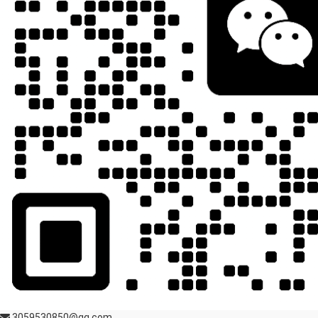
3059530850@qq.com