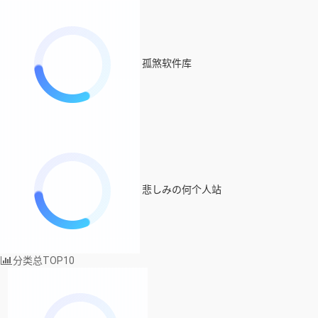
孤煞软件库
悲しみの何个人站
分类总TOP10