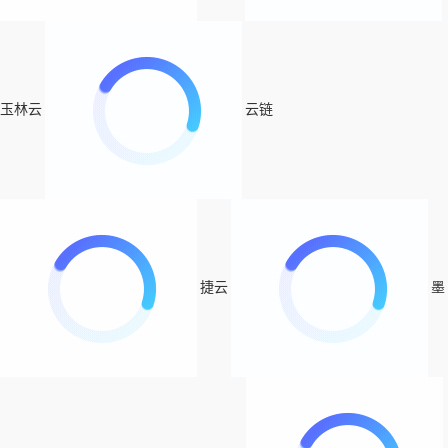
玉林云
云链
捷云
墨