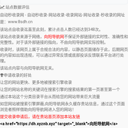
站点数据评估
自动秒收录网 - 自动秒收录-网站收录-收录网站-网址收录-秒收录
的网址
是：www.8sdh.cn
该站点自收录迄直至此刻，累计点击人数已经达到348次。
该站点收录来源于网络，
向阳导航网
不保证外部链接的实时性、准确性和
完整性。对于该外部链接的指向，不由向阳导航网实际控制。
收录时，该网页上属于合规合法的内容，以静态页面储存于此，后期网页
的内容如出现违规，可以通过异常反馈或底部投诉反馈联系平台进行处
理。
该站点内容与向阳导航网无关。
申请收录的好处
让您的网站更快、更多地被搜索引擎收录
让您的网站名称的关键词在搜索引擎的搜索结果的第一页甚至第一个
通过本站这个分类目录平台从而给您的网站带来巨大流量
如您网站被搜索引擎屏蔽,向阳导航网永久缓存贵站信息，通过这个页面
浏览者照样借助向阳导航网进入您的网站！
提交收录申请后，请在贵站首页添加本站友链
<a href="https://dh.xyznb.xyz" target="_blank">向阳导航网</a>