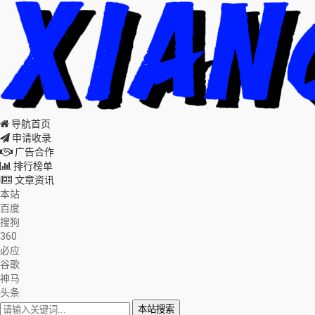
导航首页
申请收录
广告合作
排行榜单
文章资讯
本站
百度
搜狗
360
必应
谷歌
神马
头条
本站搜索