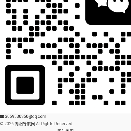
3059530850@qq.com
© 2026
向阳导航网
All Rights Reserved.
网站地图