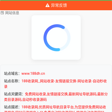
异常反馈
网站信息
站点域名：
www.188dh.cn
站点名称：
188收录网_网站收录-友情链接交换-网址收录-自动秒收
录
站点关键词：
免费网站收录,友情链接交换,最新网址导航源码,最新分
类目录源码,自动秒收录源码
站点描述：
188收录网,优质网址导航目录平台,为您提供免费网站收