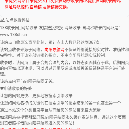
录提交,网站目录提交入口,免费自动秒收录网址,提供自动收录网站,
网址导航源码,自动链,友情链接交换。
站点数据评估
188收录网_网站收录-友情链接交换-网址收录-自动秒收录
的网址是：
www.188dh.cn
该站点自收录迄直至此刻，累计点击人数已经达到367次。
该站点收录来源于网络，
向阳导航网
不保证外部链接的实时性、准确性和
完整性。对于该外部链接的指向，不由向阳导航网实际控制。
收录时，该网页上属于合规合法的内容，以静态页面储存于此，后期网页
的内容如出现违规，可以通过异常反馈或底部投诉反馈联系平台进行处
理。
该站点内容与向阳导航网无关。
申请收录的好处
让您的网站更快、更多地被搜索引擎收录
让您的网站名称的关键词在搜索引擎的搜索结果的第一页甚至第一个
通过本站这个分类目录平台从而给您的网站带来巨大流量
如您网站被搜索引擎屏蔽,向阳导航网永久缓存贵站信息，通过这个页面
浏览者照样借助向阳导航网进入您的网站！