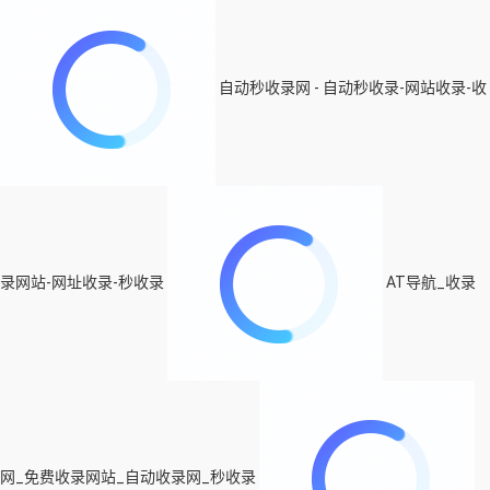
自动秒收录网 - 自动秒收录-网站收录-收
录网站-网址收录-秒收录
AT导航_收录
网_免费收录网站_自动收录网_秒收录