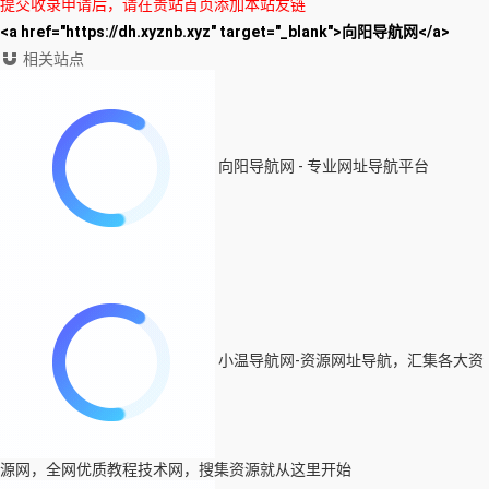
提交收录申请后，请在贵站首页添加本站友链
<a href="https://dh.xyznb.xyz" target="_blank">向阳导航网</a>
相关站点
向阳导航网 - 专业网址导航平台
小温导航网-资源网址导航，汇集各大资
源网，全网优质教程技术网，搜集资源就从这里开始