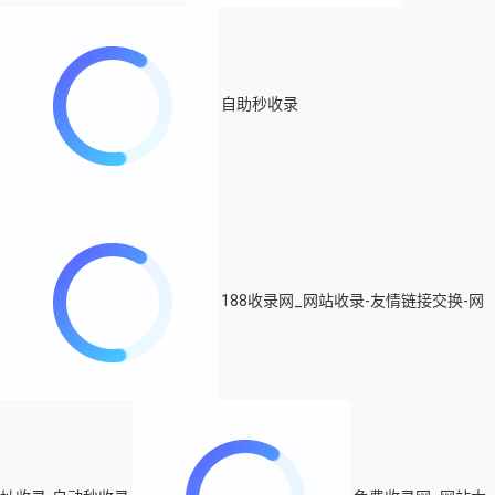
自助秒收录
188收录网_网站收录-友情链接交换-网