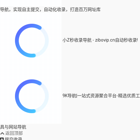
导航，实现自主提交，自动化收录，打造百万网址库
小Z秒收录导航 - zibovip.cn自动秒收录!
9K导航|一站式资源聚合平台-精选优质工
具与网站导航
返回顶部
提交收录