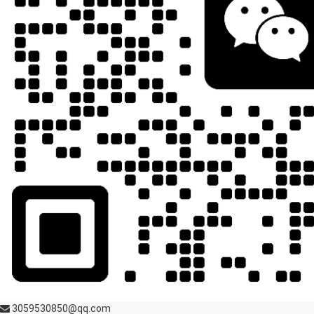
3059530850@qq.com