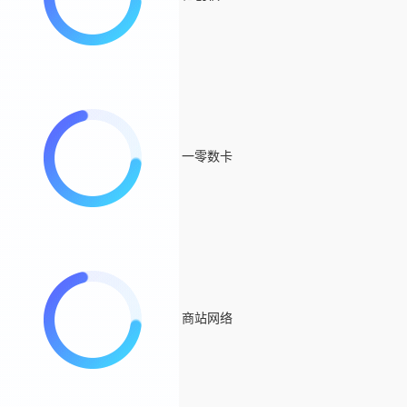
一零数卡
商站网络