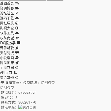
返回首页
资源博客
论坛社区
源码下载
网址导航
影视大全
软件工具
权益商城
IDC服务器
音乐听歌
支付对接
小说漫画
网盘图床
主页官网
API接口
综合其他
导航首页
»
权益商城
»
亿创权益
亿创权益
站点域名：qy.ycsat.cn
备案号：无
联系方式：366261770
站点星级：