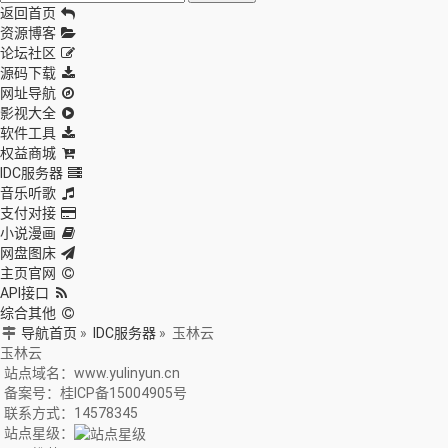
返回首页
资源博客
论坛社区
源码下载
网址导航
影视大全
软件工具
权益商城
IDC服务器
音乐听歌
支付对接
小说漫画
网盘图床
主页官网
API接口
综合其他
导航首页
»
IDC服务器
»
玉林云
玉林云
站点域名：www.yulinyun.cn
备案号：桂ICP备15004905号
联系方式：14578345
站点星级：