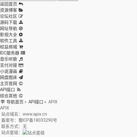
返回首页
资源博客
论坛社区
源码下载
网址导航
影视大全
软件工具
权益商城
IDC服务器
音乐听歌
支付对接
小说漫画
网盘图床
主页官网
API接口
综合其他
导航首页
»
API接口
»
APIX
APIX
站点域名：www.apix.cn
备案号：蜀ICP备18033290号
联系方式：无
站点星级：