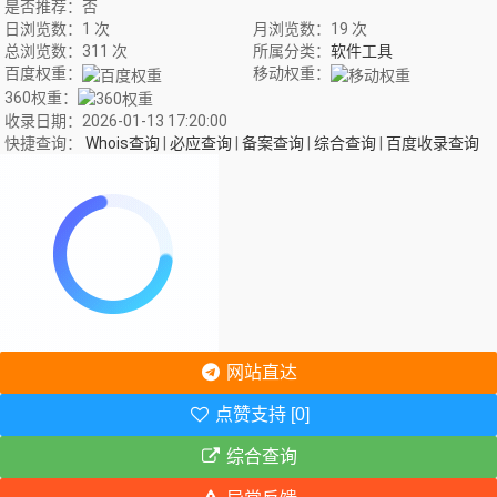
是否推荐：否
日浏览数：1 次
月浏览数：19 次
总浏览数：311 次
所属分类：
软件工具
百度权重：
移动权重：
360权重：
收录日期：2026-01-13 17:20:00
快捷查询：
Whois查询
|
必应查询
|
备案查询
|
综合查询
|
百度收录查询
网站直达
点赞支持 [0]
综合查询