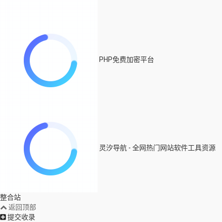
PHP免费加密平台
灵汐导航 - 全网热门网站软件工具资源
整合站
返回顶部
提交收录