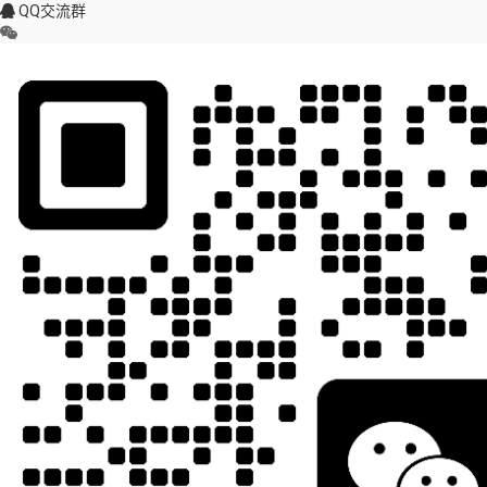
QQ交流群