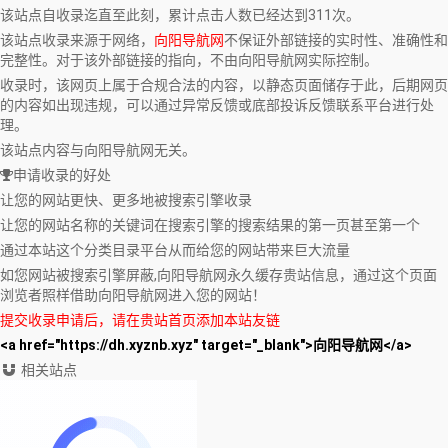
该站点自收录迄直至此刻，累计点击人数已经达到311次。
该站点收录来源于网络，
向阳导航网
不保证外部链接的实时性、准确性和
完整性。对于该外部链接的指向，不由向阳导航网实际控制。
收录时，该网页上属于合规合法的内容，以静态页面储存于此，后期网页
的内容如出现违规，可以通过异常反馈或底部投诉反馈联系平台进行处
理。
该站点内容与向阳导航网无关。
申请收录的好处
让您的网站更快、更多地被搜索引擎收录
让您的网站名称的关键词在搜索引擎的搜索结果的第一页甚至第一个
通过本站这个分类目录平台从而给您的网站带来巨大流量
如您网站被搜索引擎屏蔽,向阳导航网永久缓存贵站信息，通过这个页面
浏览者照样借助向阳导航网进入您的网站！
提交收录申请后，请在贵站首页添加本站友链
<a href="https://dh.xyznb.xyz" target="_blank">向阳导航网</a>
相关站点