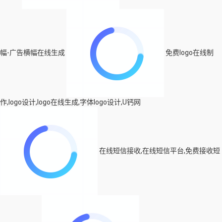
幅-广告横幅在线生成
免费logo在线制
作,logo设计,logo在线生成,字体logo设计,U钙网
在线短信接收,在线短信平台,免费接收短