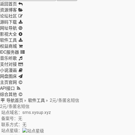
返回首页
资源博客
论坛社区
源码下载
网址导航
影视大全
软件工具
权益商城
IDC服务器
音乐听歌
支付对接
小说漫画
网盘图床
主页官网
API接口
综合其他
导航首页
»
软件工具
»
2元/条匿名短信
2元/条匿名短信
站点域名：sms.xysup.xyz
备案号：无
联系方式：无
站点星级：