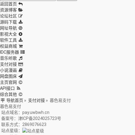
返回首页
资源博客
论坛社区
源码下载
网址导航
影视大全
软件工具
权益商城
IDC服务器
音乐听歌
支付对接
小说漫画
网盘图床
主页官网
API接口
综合其他
导航首页
»
支付对接
»
暮色易支付
暮色易支付
站点域名：pay.uwbwh.cn
备案号：津ICP备2024025723号
联系方式：2869076623
站点星级：