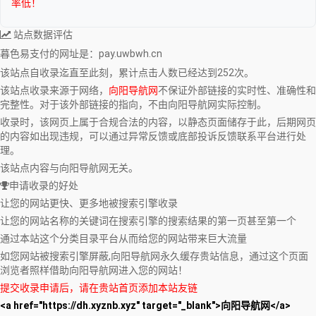
率低！
站点数据评估
暮色易支付
的网址是：pay.uwbwh.cn
该站点自收录迄直至此刻，累计点击人数已经达到252次。
该站点收录来源于网络，
向阳导航网
不保证外部链接的实时性、准确性和
完整性。对于该外部链接的指向，不由向阳导航网实际控制。
收录时，该网页上属于合规合法的内容，以静态页面储存于此，后期网页
的内容如出现违规，可以通过异常反馈或底部投诉反馈联系平台进行处
理。
该站点内容与向阳导航网无关。
申请收录的好处
让您的网站更快、更多地被搜索引擎收录
让您的网站名称的关键词在搜索引擎的搜索结果的第一页甚至第一个
通过本站这个分类目录平台从而给您的网站带来巨大流量
如您网站被搜索引擎屏蔽,向阳导航网永久缓存贵站信息，通过这个页面
浏览者照样借助向阳导航网进入您的网站！
提交收录申请后，请在贵站首页添加本站友链
<a href="https://dh.xyznb.xyz" target="_blank">向阳导航网</a>