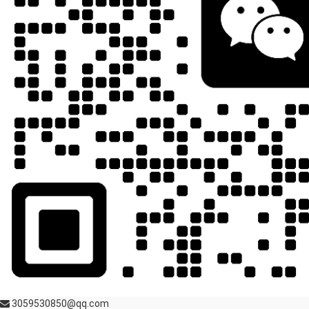
3059530850@qq.com