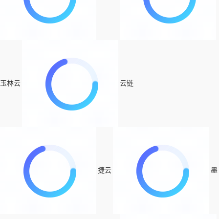
玉林云
云链
捷云
墨