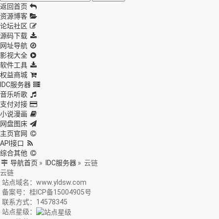
返回首页
资源博客
论坛社区
源码下载
网址导航
影视大全
软件工具
权益商城
IDC服务器
音乐听歌
支付对接
小说漫画
网盘图床
主页官网
API接口
综合其他
导航首页
»
IDC服务器
»
云链
云链
站点域名：www.yldsw.com
备案号：桂ICP备15004905号
联系方式：14578345
站点星级：